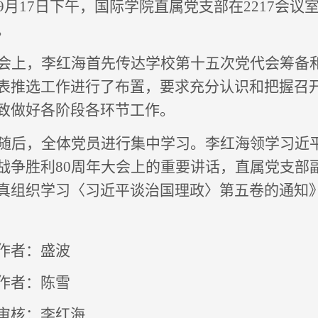
9
月
17
日
下
午，国际学院直属党支部在
2217会
。
会上，李红海首先传达学校第十五次党代会筹备
表推选工作进行了布置
，要求充分认识和把握召
致做好各阶段各环节工作。
随后，全体党员进行集中学习。李红海领学习近
战争胜利
80周年大会上的重要讲话，直属党支部
真组织学习〈习近平谈治国理政〉第五卷的通知
作者：盛波
作者：陈雪
审核：李红海