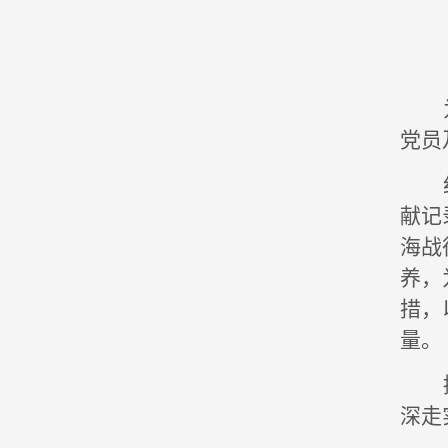
党员
献记
海战
养，
措，
量。
深走