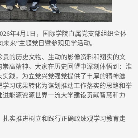
2026年4月1日，国际学院直属党支部组织全体
向未来”
主题党日
暨参观见学活动。
珍贵的历史文物、生动的影像资料和
翔实
的文
的崇高精神。
大家在历史回望中深刻体悟到：淮
大实践，为立党兴党强党提供了丰厚的精神滋
把学习成果转化为谋划推动工作落实的思路和举
推进能源资源世界一流大学建设贡献智慧和力
，扎实推进树立和践行正确政绩观学习教育走