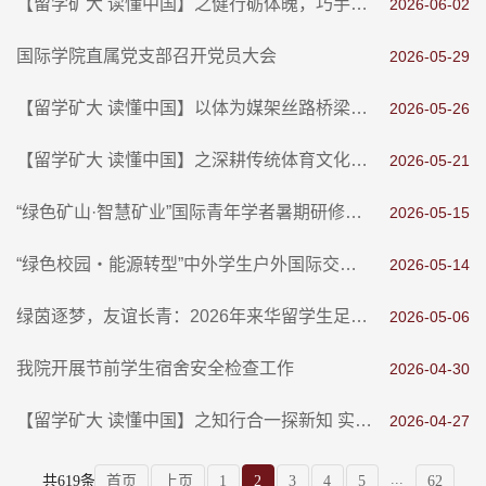
【留学矿大 读懂中国】​之健行砺体魄，巧手拓芳华
2026-06-02
国际学院直属党支部召开党员大会
2026-05-29
【留学矿大 读懂中国】以体为媒架丝路桥梁——我校留学生参加2026“一带一路”体育交流周（江苏）活动
2026-05-26
【留学矿大 读懂中国】之深耕传统体育文化赓续千年古韵新风
2026-05-21
“绿色矿山·智慧矿业”国际青年学者暑期研修营圆满结营
2026-05-15
“绿色校园・能源转型”中外学生户外国际交流活动圆满成功
2026-05-14
绿茵逐梦，友谊长青：2026年来华留学生足球友谊赛圆满落幕
2026-05-06
我院开展节前学生宿舍安全检查工作
2026-04-30
【留学矿大 读懂中国】之知行合一探新知 实践赋能促成长
2026-04-27
...
共619条
首页
上页
1
2
3
4
5
62