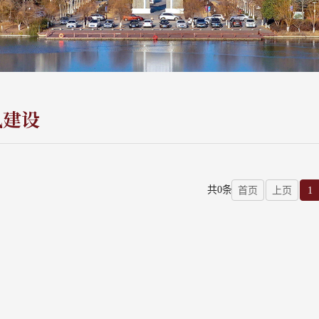
风建设
共0条
首页
上页
1