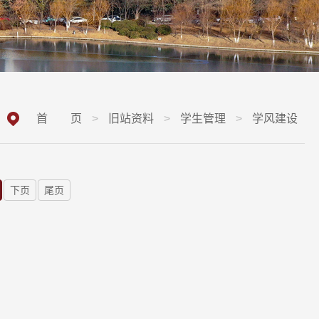
首 页
>
旧站资料
>
学生管理
>
学风建设
下页
尾页